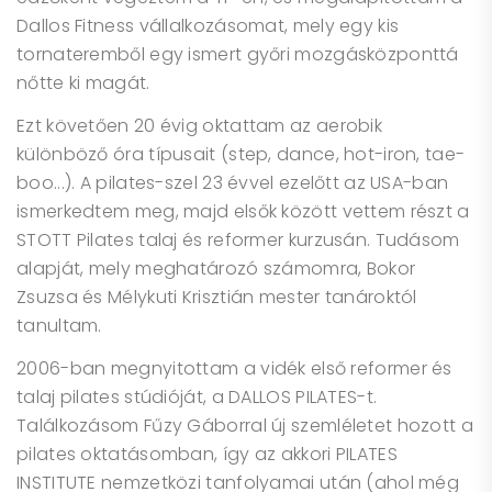
Dallos Fitness vállalkozásomat, mely egy kis
tornateremből egy ismert győri mozgásközponttá
nőtte ki magát.
Ezt követően 20 évig oktattam az aerobik
különböző óra típusait (step, dance, hot-iron, tae-
boo...). A pilates-szel 23 évvel ezelőtt az USA-ban
ismerkedtem meg, majd elsők között vettem részt a
STOTT Pilates talaj és reformer kurzusán. Tudásom
alapját, mely meghatározó számomra, Bokor
Zsuzsa és Mélykuti Krisztián mester tanároktól
tanultam.
2006-ban megnyitottam a vidék első reformer és
talaj pilates stúdióját, a DALLOS PILATES-t.
Találkozásom Fűzy Gáborral új szemléletet hozott a
pilates oktatásomban, így az akkori PILATES
INSTITUTE nemzetközi tanfolyamai után (ahol még