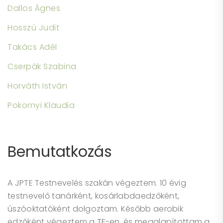
Dallos Ágnes
Hosszú Judit
Takács Adél
Cserpák Szabina
Horváth István
Pokornyi Klaudia
Bemutatkozás
A JPTE Testnevelés szakán végeztem. 10 évig
testnevelő tanárként, kosárlabdaedzőként,
úszóoktatóként dolgoztam. Később aerobik
edzőként végeztem a TF-en, és megalapítottam a