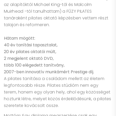
az alapítóktól Michael King-től és Malcolm
Muirhead -tól tanulhattam) a FŰZY PILATES
tanáraként pilates oktató képzésben vettem részt
talajon és reformeren.
Hátam mögött:
40 év tanítási tapasztalat,
20 év pilates oktatói múlt,
2 megjelent oktató DVD,
több 100 elégedett tanítvány,
2007-ben innovatív munkámért Prestige díj.
A pilates tanítása a családom mellett az életem
legfontosabb része. Pilates stúdióm nem egy
terem, hanem egy olyan hely, ahol egy közösséget
hoztunk létre, melyet közös érdeklődésünk, a pilates
szeretete kovácsolt össze.
Mottóm: Egy diploma megszerzése csak egy