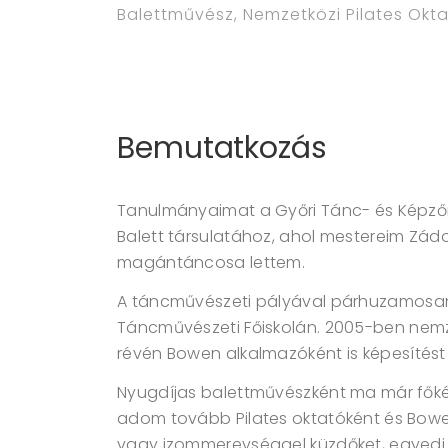
Balettművész, Nemzetközi Pilates Okt
Bemutatkozás
Tanulmányaimat a Győri Tánc- és Képző
Balett társulatához, ahol mestereim Zádor
magántáncosa lettem.
A táncművészeti pályával párhuzamos
Táncművészeti Főiskolán. 2005-ben nemze
révén Bowen alkalmazóként is képesítést
Nyugdíjas balettművészként ma már főké
adom tovább Pilates oktatóként és Bowe
vagy izommerevséggel küzdőket, egyedi 