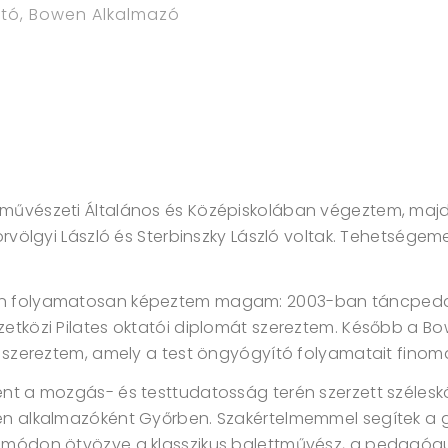
ató, Bowen Alkalmazó
művészeti Általános és Középiskolában végeztem, majd
völgyi László és Sterbinszky László voltak. Tehetségeme
an folyamatosan képeztem magam: 2003-ban táncped
tközi Pilates oktatói diplomát szereztem. Később a Bo
 szereztem, amely a test öngyógyító folyamatait finom
nt a mozgás- és testtudatosság terén szerzett széles
n alkalmazóként Győrben. Szakértelmemmel segítek a g
módon ötvözve a klasszikus balettművész, a pedagógu