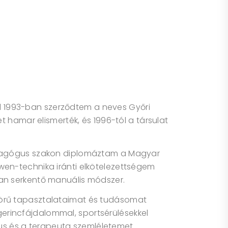
 1993-ban szerződtem a neves Győri
t hamar elismerték, és 1996-tól a társulat
agógus szakon diplomáztam a Magyar
wen-technika iránti elkötelezettségem
an serkentő manuális módszer.
körű tapasztalataimat és tudásomat
erincfájdalommal, sportsérülésekkel
s és a terapeuta szemléletemet.